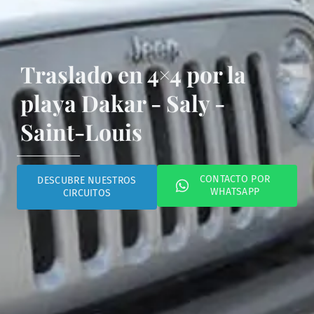
Traslado en 4×4 por la
playa Dakar - Saly -
Saint-Louis
CONTACTO POR
DESCUBRE NUESTROS
WHATSAPP
CIRCUITOS