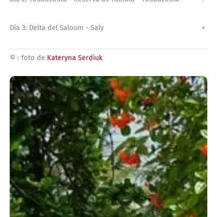
Día 3: Delta del Saloum - Saly
+
© : foto de
Kateryna Serdiuk