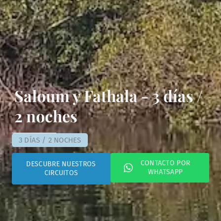
Saloum y Fathala - 3 días /
2 noches
3 DÍAS / 2 NOCHES
CONTACTO POR
DESCUBRE NUESTROS
WHATSAPP
CIRCUITOS