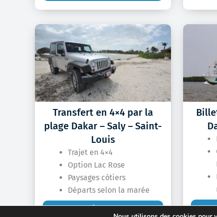
Transfert en 4×4 par la
Bill
plage Dakar – Saly – Saint-
D
Louis
Trajet en 4×4
Option Lac Rose
Paysages cótiers
Départs selon la marée
RÉSERVER
Nous utilisons des cookies pour vo