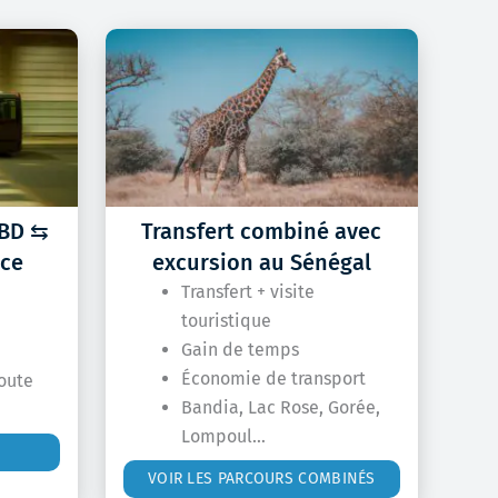
IBD ⇆
Transfert combiné avec
ice
excursion au Sénégal
Transfert + visite
touristique
Gain de temps
Économie de transport
oute
Bandia, Lac Rose, Gorée,
Lompoul…
VOIR LES PARCOURS COMBINÉS