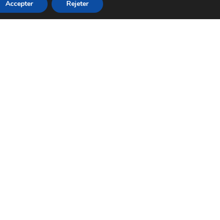
Accepter
Rejeter
RÉSERVER UN VOL INTERNE