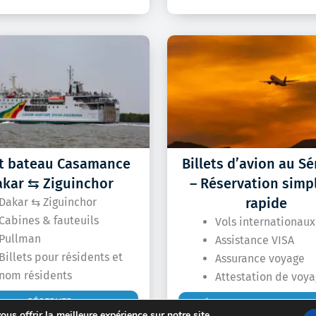
et bateau Casamance
Billets d’avion au S
akar ⇆ Ziguinchor
– Réservation simpl
rapide
Dakar ⇆ Ziguinchor
Cabines & fauteuils
Vols internationaux
Pullman
Assistance VISA
Billets pour résidents et
Assurance voyage
nom résidents
Attestation de voy
RÉSERVER
RÉSERVER UN BILLET D'A
us offrir la meilleure expérience sur notre site.