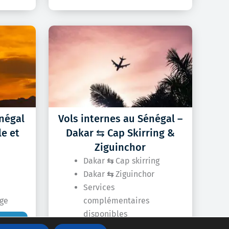
énégal
Vols internes au Sénégal –
e et
Dakar ⇆ Cap Skirring &
Ziguinchor
Dakar
⇆
Cap skirring
Dakar
⇆
Ziguinchor
Services
age
complémentaires
disponibles
VION